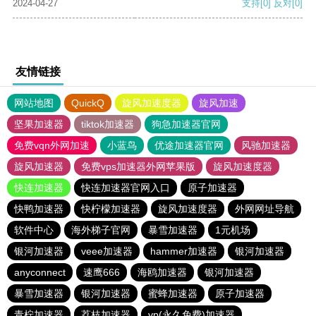
2024-04-27
支持
[0]
反对
[0]
友情链接
网站地图
QuickQ
旋风加速度器
旋风加速
坚果加速器
tiktok加速器
狗急加速器官网
免费vqn外网加速
小蓝鸟
优途加速器官网
风驰加速器
旋风加速器
免费vps加速器外网苹果版
旋风加速度器
快连加速器
快连加速器官网入口
原子加速器
快鸭加速器
快柠檬加速器
旋风加速度器
外网网址导航
软件中心
海外梯子官网
暴雪加速器
1元机场
银河加速器
veee加速器
hammer加速器
银河加速器
anyconnect
速鹰666
海鸥加速器
银河加速器
暴雪加速器
银河加速器
蜜蜂加速器
原子加速器
青柠加速器
荔枝加速器
vp(永久免费)加速器