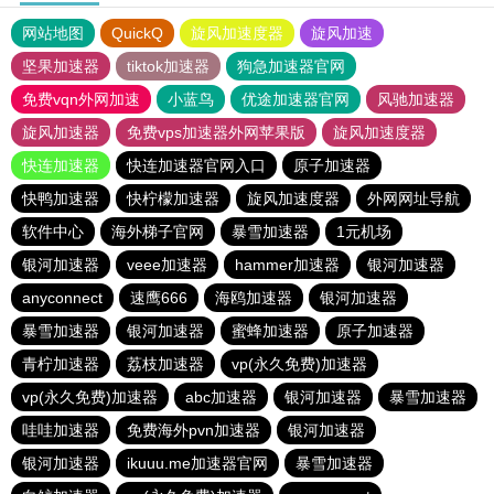
网站地图
QuickQ
旋风加速度器
旋风加速
坚果加速器
tiktok加速器
狗急加速器官网
免费vqn外网加速
小蓝鸟
优途加速器官网
风驰加速器
旋风加速器
免费vps加速器外网苹果版
旋风加速度器
快连加速器
快连加速器官网入口
原子加速器
快鸭加速器
快柠檬加速器
旋风加速度器
外网网址导航
软件中心
海外梯子官网
暴雪加速器
1元机场
银河加速器
veee加速器
hammer加速器
银河加速器
anyconnect
速鹰666
海鸥加速器
银河加速器
暴雪加速器
银河加速器
蜜蜂加速器
原子加速器
青柠加速器
荔枝加速器
vp(永久免费)加速器
vp(永久免费)加速器
abc加速器
银河加速器
暴雪加速器
哇哇加速器
免费海外pvn加速器
银河加速器
银河加速器
ikuuu.me加速器官网
暴雪加速器