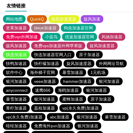
友情链接
网站地图
QuickQ
旋风加速度器
旋风加速
坚果加速器
tiktok加速器
狗急加速器官网
免费vqn外网加速
小蓝鸟
优途加速器官网
风驰加速器
旋风加速器
免费vps加速器外网苹果版
旋风加速度器
快连加速器
快连加速器官网入口
原子加速器
快鸭加速器
快柠檬加速器
旋风加速度器
外网网址导航
软件中心
海外梯子官网
暴雪加速器
1元机场
银河加速器
veee加速器
hammer加速器
银河加速器
anyconnect
速鹰666
海鸥加速器
银河加速器
暴雪加速器
银河加速器
蜜蜂加速器
原子加速器
青柠加速器
荔枝加速器
vp(永久免费)加速器
vp(永久免费)加速器
abc加速器
银河加速器
暴雪加速器
哇哇加速器
免费海外pvn加速器
银河加速器