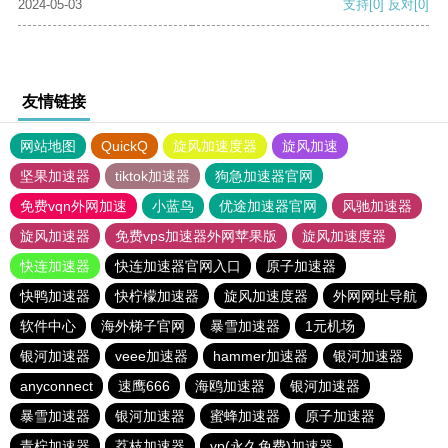
2024-05-03
支持
[0]
反对
[0]
友情链接
网站地图
QuickQ
旋风加速度器
旋风加速
坚果加速器
tiktok加速器
狗急加速器官网
免费vqn外网加速
小蓝鸟
优途加速器官网
风驰加速器
旋风加速器
免费vps加速器外网苹果版
旋风加速度器
快连加速器
快连加速器官网入口
原子加速器
快鸭加速器
快柠檬加速器
旋风加速度器
外网网址导航
软件中心
海外梯子官网
暴雪加速器
1元机场
银河加速器
veee加速器
hammer加速器
银河加速器
anyconnect
速鹰666
海鸥加速器
银河加速器
暴雪加速器
银河加速器
蜜蜂加速器
原子加速器
青柠加速器
荔枝加速器
vp(永久免费)加速器