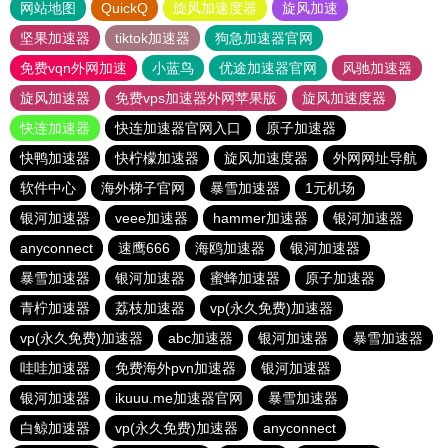
网站地图
QuickQ
旋风加速度器
旋风加速
坚果加速器
tiktok加速器
狗急加速器官网
免费vqn外网加速
小蓝鸟
优途加速器官网
风驰加速器
旋风加速器
免费vps加速器外网苹果版
旋风加速度器
快连加速器
快连加速器官网入口
原子加速器
快鸭加速器
快柠檬加速器
旋风加速度器
外网网址导航
软件中心
海外梯子官网
暴雪加速器
1元机场
银河加速器
veee加速器
hammer加速器
银河加速器
anyconnect
速鹰666
海鸥加速器
银河加速器
暴雪加速器
银河加速器
蜜蜂加速器
原子加速器
青柠加速器
荔枝加速器
vp(永久免费)加速器
vp(永久免费)加速器
abc加速器
银河加速器
暴雪加速器
哇哇加速器
免费海外pvn加速器
银河加速器
银河加速器
ikuuu.me加速器官网
暴雪加速器
白鲸加速器
vp(永久免费)加速器
anyconnect