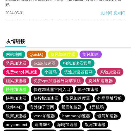
好。
2024-05-31
支持
[0]
反对
[0]
友情链接
网站地图
QuickQ
旋风加速度器
旋风加速
坚果加速器
tiktok加速器
狗急加速器官网
免费vqn外网加速
小蓝鸟
优途加速器官网
风驰加速器
旋风加速器
免费vps加速器外网苹果版
旋风加速度器
快连加速器
快连加速器官网入口
原子加速器
快鸭加速器
快柠檬加速器
旋风加速度器
外网网址导航
软件中心
海外梯子官网
暴雪加速器
1元机场
银河加速器
veee加速器
hammer加速器
银河加速器
anyconnect
速鹰666
海鸥加速器
银河加速器