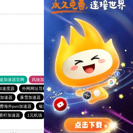
支持
[0]
反对
[0]
支持
[0]
反对
[0]
途加速器官网
风驰加速器
旋风加速器
加速度器
外网网址导航
软件中心
海外梯子官网
加速器
暴雪加速器
银河加速器
蜜蜂加速器
原子加速器
费海外pvn加速器
银河加速器
银河加速器
青柠加速器
1元机场
anyconnect
银河加速器