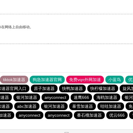
你在网络上自由移动。
tiktok加速器
狗急加速器官网
免费vqn外网加速
小蓝鸟
优
加速器官网入口
原子加速器
快鸭加速器
快柠檬加速器
旋风
加速器
银河加速器
anyconnect
速鹰666
海鸥加速器
银河
加速器
abc加速器
银河加速器
暴雪加速器
哇哇加速器
免
)加速器
anyconnect
anyconnect
番石榴加速器
优云666