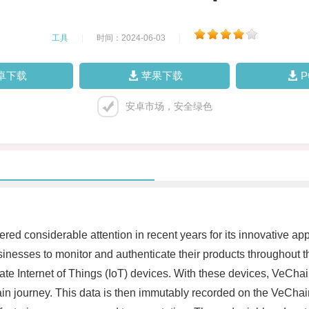
工具
|
时间：2024-06-03
|
卓下载
苹果下载
安卓市场，安全绿色
red considerable attention in recent years for its innovative 
nesses to monitor and authenticate their products throughout th
tegrate Internet of Things (IoT) devices. With these devices, VeCh
ain journey. This data is then immutably recorded on the VeCha