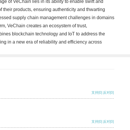
e of VeChain lies in its ability to enable swift and
 their products, ensuring authenticity and thwarting
 addressed supply chain management challenges in domains
form, VeChain creates an ecosystem of trust,
mbines blockchain technology and IoT to address the
g in a new era of reliability and efficiency across
支持
[0]
反对
[0]
支持
[0]
反对
[0]