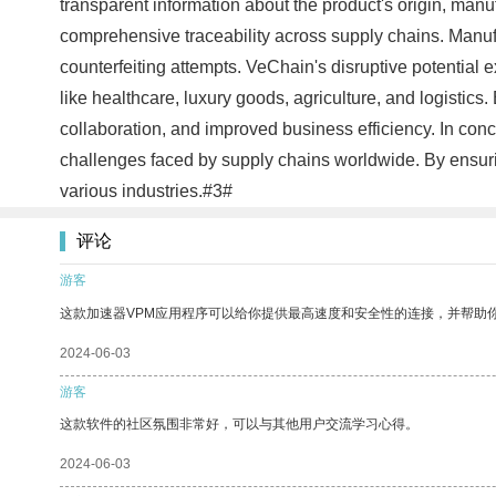
transparent information about the product's origin, manu
comprehensive traceability across supply chains. Manufac
counterfeiting attempts. VeChain's disruptive potential
like healthcare, luxury goods, agriculture, and logistic
collaboration, and improved business efficiency. In co
challenges faced by supply chains worldwide. By ensuring
various industries.#3#
评论
游客
这款加速器VPM应用程序可以给你提供最高速度和安全性的连接，并帮助
2024-06-03
游客
这款软件的社区氛围非常好，可以与其他用户交流学习心得。
2024-06-03