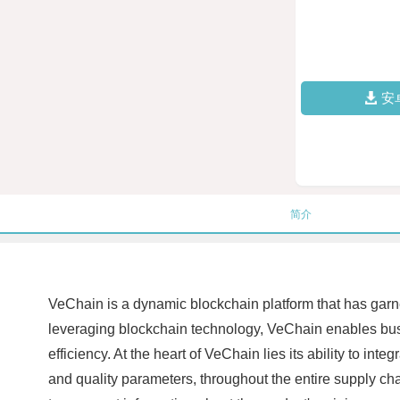
安
简介
VeChain is a dynamic blockchain platform that has garne
leveraging blockchain technology, VeChain enables busi
efficiency. At the heart of VeChain lies its ability to in
and quality parameters, throughout the entire supply ch