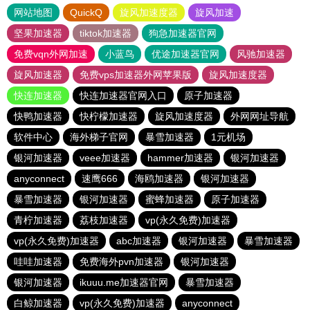
网站地图
QuickQ
旋风加速度器
旋风加速
坚果加速器
tiktok加速器
狗急加速器官网
免费vqn外网加速
小蓝鸟
优途加速器官网
风驰加速器
旋风加速器
免费vps加速器外网苹果版
旋风加速度器
快连加速器
快连加速器官网入口
原子加速器
快鸭加速器
快柠檬加速器
旋风加速度器
外网网址导航
软件中心
海外梯子官网
暴雪加速器
1元机场
银河加速器
veee加速器
hammer加速器
银河加速器
anyconnect
速鹰666
海鸥加速器
银河加速器
暴雪加速器
银河加速器
蜜蜂加速器
原子加速器
青柠加速器
荔枝加速器
vp(永久免费)加速器
vp(永久免费)加速器
abc加速器
银河加速器
暴雪加速器
哇哇加速器
免费海外pvn加速器
银河加速器
银河加速器
ikuuu.me加速器官网
暴雪加速器
白鲸加速器
vp(永久免费)加速器
anyconnect