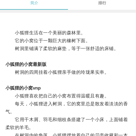
简介
排行
小狐狸生活在一个美丽的森林里。
它的小窝位于一颗巨大的橡树下面。
树洞里铺满了柔软的麻垫，等于一张舒适的床铺。
小狐狸的小窝最新版
树洞的四周挂着小狐狸亲手做的玲珑果实串。
小狐狸的小窝vnp
小狐狸喜欢把自己的小窝布置得温暖且有趣。
每天，小狐狸进入树洞，它的窝里总是散发着淡淡的香
气。
它用干木屑、羽毛和细枝条搭建了一个小床，上面铺着
柔软的羊毛。
在树洞内的角落，小狐狸摆放着自己的贝壳收藏和一本