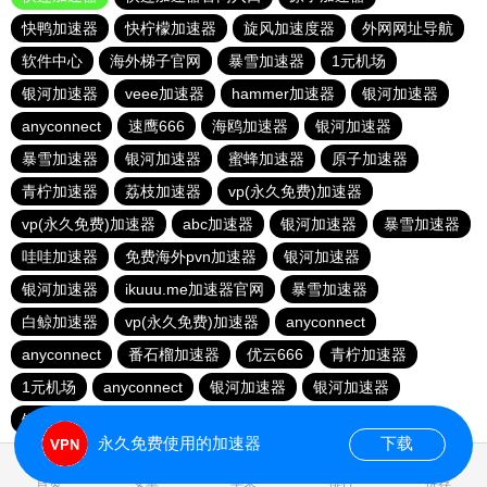
快鸭加速器
快柠檬加速器
旋风加速度器
外网网址导航
软件中心
海外梯子官网
暴雪加速器
1元机场
银河加速器
veee加速器
hammer加速器
银河加速器
anyconnect
速鹰666
海鸥加速器
银河加速器
暴雪加速器
银河加速器
蜜蜂加速器
原子加速器
青柠加速器
荔枝加速器
vp(永久免费)加速器
vp(永久免费)加速器
abc加速器
银河加速器
暴雪加速器
哇哇加速器
免费海外pvn加速器
银河加速器
银河加速器
ikuuu.me加速器官网
暴雪加速器
白鲸加速器
vp(永久免费)加速器
anyconnect
anyconnect
番石榴加速器
优云666
青柠加速器
1元机场
anyconnect
银河加速器
银河加速器
银河加速器
纵云梯加速器
永久免费使用的加速器
下载
0.249143s
首页
安卓
苹果
排行
推荐