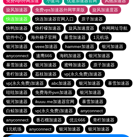
免费vqn外网加速
小蓝鸟
优途加速器官网
风驰加速器
旋风加速器
免费vps加速器外网苹果版
旋风加速度器
快连加速器
快连加速器官网入口
原子加速器
快鸭加速器
快柠檬加速器
旋风加速度器
外网网址导航
软件中心
海外梯子官网
暴雪加速器
1元机场
银河加速器
veee加速器
hammer加速器
银河加速器
anyconnect
速鹰666
海鸥加速器
银河加速器
暴雪加速器
银河加速器
蜜蜂加速器
原子加速器
青柠加速器
荔枝加速器
vp(永久免费)加速器
vp(永久免费)加速器
abc加速器
银河加速器
暴雪加速器
哇哇加速器
免费海外pvn加速器
银河加速器
银河加速器
ikuuu.me加速器官网
暴雪加速器
白鲸加速器
vp(永久免费)加速器
anyconnect
anyconnect
番石榴加速器
优云666
青柠加速器
1元机场
anyconnect
银河加速器
银河加速器