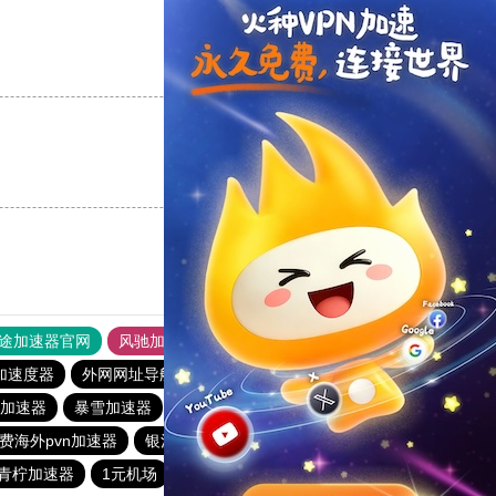
支持
[0]
反对
[0]
支持
[0]
反对
[0]
途加速器官网
风驰加速器
旋风加速器
加速度器
外网网址导航
软件中心
海外梯子官网
加速器
暴雪加速器
银河加速器
蜜蜂加速器
原子加速器
费海外pvn加速器
银河加速器
银河加速器
青柠加速器
1元机场
anyconnect
银河加速器