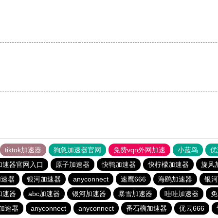
。
tiktok加速器
狗急加速器官网
免费vqn外网加速
小蓝鸟
优
加速器官网入口
原子加速器
快鸭加速器
快柠檬加速器
旋风
加速器
银河加速器
anyconnect
速鹰666
海鸥加速器
银河
加速器
abc加速器
银河加速器
暴雪加速器
哇哇加速器
免
)加速器
anyconnect
anyconnect
番石榴加速器
优云666