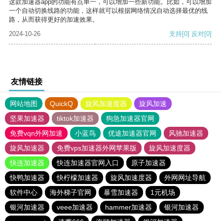
这款加速器app的功能有点单一，可以增加一些新功能。比如，可以增加
一个自动切换线路的功能，这样就可以根据网络情况自动选择最优的线
路，从而获得更好的加速效果。
2024-10-26
支持
[0]
反对
[0]
友情链接
网站地图
QuickQ
旋风加速度器
旋风加速
坚果加速器
tiktok加速器
狗急加速器官网
免费vqn外网加速
小蓝鸟
优途加速器官网
风驰加速器
旋风加速器
免费vps加速器外网苹果版
旋风加速度器
快连加速器
快连加速器官网入口
原子加速器
快鸭加速器
快柠檬加速器
旋风加速度器
外网网址导航
软件中心
海外梯子官网
暴雪加速器
1元机场
银河加速器
veee加速器
hammer加速器
银河加速器