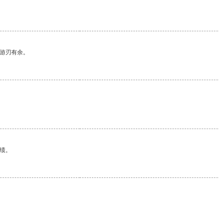
中游刃有余。
绩。
。