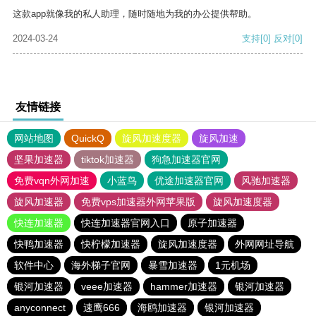
这款app就像我的私人助理，随时随地为我的办公提供帮助。
2024-03-24
支持
[0]
反对
[0]
友情链接
网站地图
QuickQ
旋风加速度器
旋风加速
坚果加速器
tiktok加速器
狗急加速器官网
免费vqn外网加速
小蓝鸟
优途加速器官网
风驰加速器
旋风加速器
免费vps加速器外网苹果版
旋风加速度器
快连加速器
快连加速器官网入口
原子加速器
快鸭加速器
快柠檬加速器
旋风加速度器
外网网址导航
软件中心
海外梯子官网
暴雪加速器
1元机场
银河加速器
veee加速器
hammer加速器
银河加速器
anyconnect
速鹰666
海鸥加速器
银河加速器