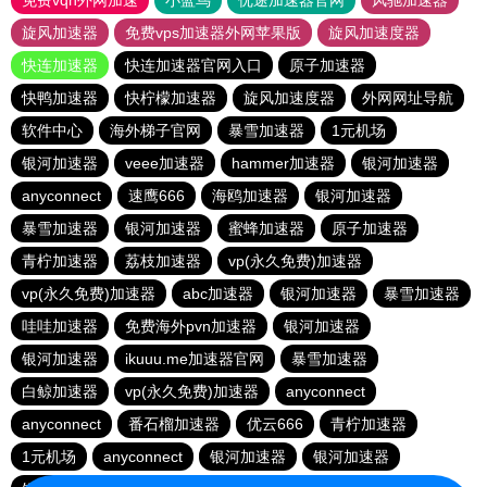
免费vqn外网加速
小蓝鸟
优途加速器官网
风驰加速器
旋风加速器
免费vps加速器外网苹果版
旋风加速度器
快连加速器
快连加速器官网入口
原子加速器
快鸭加速器
快柠檬加速器
旋风加速度器
外网网址导航
软件中心
海外梯子官网
暴雪加速器
1元机场
银河加速器
veee加速器
hammer加速器
银河加速器
anyconnect
速鹰666
海鸥加速器
银河加速器
暴雪加速器
银河加速器
蜜蜂加速器
原子加速器
青柠加速器
荔枝加速器
vp(永久免费)加速器
vp(永久免费)加速器
abc加速器
银河加速器
暴雪加速器
哇哇加速器
免费海外pvn加速器
银河加速器
银河加速器
ikuuu.me加速器官网
暴雪加速器
白鲸加速器
vp(永久免费)加速器
anyconnect
anyconnect
番石榴加速器
优云666
青柠加速器
1元机场
anyconnect
银河加速器
银河加速器