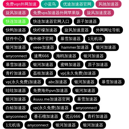
免费vqn外网加速
小蓝鸟
优途加速器官网
风驰加速器
旋风加速器
免费vps加速器外网苹果版
旋风加速度器
快连加速器
快连加速器官网入口
原子加速器
快鸭加速器
快柠檬加速器
旋风加速度器
外网网址导航
软件中心
海外梯子官网
暴雪加速器
1元机场
银河加速器
veee加速器
hammer加速器
银河加速器
anyconnect
速鹰666
海鸥加速器
银河加速器
暴雪加速器
银河加速器
蜜蜂加速器
原子加速器
青柠加速器
荔枝加速器
vp(永久免费)加速器
vp(永久免费)加速器
abc加速器
银河加速器
暴雪加速器
哇哇加速器
免费海外pvn加速器
银河加速器
银河加速器
ikuuu.me加速器官网
暴雪加速器
白鲸加速器
vp(永久免费)加速器
anyconnect
anyconnect
番石榴加速器
优云666
青柠加速器
1元机场
anyconnect
银河加速器
银河加速器