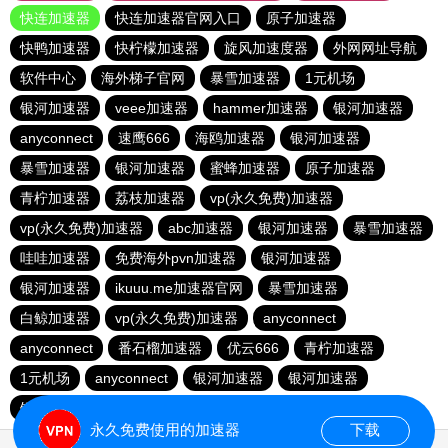
快连加速器
快连加速器官网入口
原子加速器
快鸭加速器
快柠檬加速器
旋风加速度器
外网网址导航
软件中心
海外梯子官网
暴雪加速器
1元机场
银河加速器
veee加速器
hammer加速器
银河加速器
anyconnect
速鹰666
海鸥加速器
银河加速器
暴雪加速器
银河加速器
蜜蜂加速器
原子加速器
青柠加速器
荔枝加速器
vp(永久免费)加速器
vp(永久免费)加速器
abc加速器
银河加速器
暴雪加速器
哇哇加速器
免费海外pvn加速器
银河加速器
银河加速器
ikuuu.me加速器官网
暴雪加速器
白鲸加速器
vp(永久免费)加速器
anyconnect
anyconnect
番石榴加速器
优云666
青柠加速器
1元机场
anyconnect
银河加速器
银河加速器
银河加速器
纵云梯加速器
永久免费使用的加速器
下载