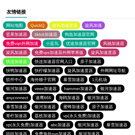
友情链接
网站地图
QuickQ
旋风加速度器
旋风加速
坚果加速器
tiktok加速器
狗急加速器官网
免费vqn外网加速
小蓝鸟
优途加速器官网
风驰加速器
旋风加速器
免费vps加速器外网苹果版
旋风加速度器
快连加速器
快连加速器官网入口
原子加速器
快鸭加速器
快柠檬加速器
旋风加速度器
外网网址导航
软件中心
海外梯子官网
暴雪加速器
1元机场
银河加速器
veee加速器
hammer加速器
银河加速器
anyconnect
速鹰666
海鸥加速器
银河加速器
暴雪加速器
银河加速器
蜜蜂加速器
原子加速器
青柠加速器
荔枝加速器
vp(永久免费)加速器
vp(永久免费)加速器
abc加速器
银河加速器
暴雪加速器
哇哇加速器
免费海外pvn加速器
银河加速器