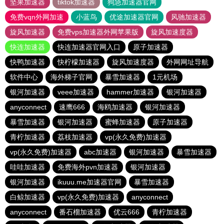
坚果加速器
tiktok加速器
狗急加速器官网
免费vqn外网加速
小蓝鸟
优途加速器官网
风驰加速器
旋风加速器
免费vps加速器外网苹果版
旋风加速度器
快连加速器
快连加速器官网入口
原子加速器
快鸭加速器
快柠檬加速器
旋风加速度器
外网网址导航
软件中心
海外梯子官网
暴雪加速器
1元机场
银河加速器
veee加速器
hammer加速器
银河加速器
anyconnect
速鹰666
海鸥加速器
银河加速器
暴雪加速器
银河加速器
蜜蜂加速器
原子加速器
青柠加速器
荔枝加速器
vp(永久免费)加速器
vp(永久免费)加速器
abc加速器
银河加速器
暴雪加速器
哇哇加速器
免费海外pvn加速器
银河加速器
银河加速器
ikuuu.me加速器官网
暴雪加速器
白鲸加速器
vp(永久免费)加速器
anyconnect
anyconnect
番石榴加速器
优云666
青柠加速器