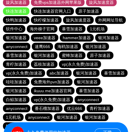
旋风加速器
免费vps加速器外网苹果版
旋风加速度器
快连加速器
快连加速器官网入口
原子加速器
快鸭加速器
快柠檬加速器
旋风加速度器
外网网址导航
软件中心
海外梯子官网
暴雪加速器
1元机场
银河加速器
veee加速器
hammer加速器
银河加速器
anyconnect
速鹰666
海鸥加速器
银河加速器
暴雪加速器
银河加速器
蜜蜂加速器
原子加速器
青柠加速器
荔枝加速器
vp(永久免费)加速器
vp(永久免费)加速器
abc加速器
银河加速器
暴雪加速器
哇哇加速器
免费海外pvn加速器
银河加速器
银河加速器
ikuuu.me加速器官网
暴雪加速器
白鲸加速器
vp(永久免费)加速器
anyconnect
anyconnect
番石榴加速器
优云666
青柠加速器
1元机场
anyconnect
银河加速器
银河加速器
银河加速器
纵云梯加速器