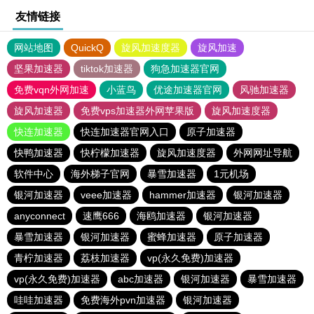
友情链接
网站地图
QuickQ
旋风加速度器
旋风加速
坚果加速器
tiktok加速器
狗急加速器官网
免费vqn外网加速
小蓝鸟
优途加速器官网
风驰加速器
旋风加速器
免费vps加速器外网苹果版
旋风加速度器
快连加速器
快连加速器官网入口
原子加速器
快鸭加速器
快柠檬加速器
旋风加速度器
外网网址导航
软件中心
海外梯子官网
暴雪加速器
1元机场
银河加速器
veee加速器
hammer加速器
银河加速器
anyconnect
速鹰666
海鸥加速器
银河加速器
暴雪加速器
银河加速器
蜜蜂加速器
原子加速器
青柠加速器
荔枝加速器
vp(永久免费)加速器
vp(永久免费)加速器
abc加速器
银河加速器
暴雪加速器
哇哇加速器
免费海外pvn加速器
银河加速器