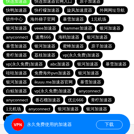
快连加速器
快连加速器官网入口
原子加速器
快鸭加速器
快柠檬加速器
旋风加速度器
外网网址导航
软件中心
海外梯子官网
暴雪加速器
1元机场
银河加速器
veee加速器
hammer加速器
银河加速器
anyconnect
速鹰666
海鸥加速器
银河加速器
暴雪加速器
银河加速器
蜜蜂加速器
原子加速器
青柠加速器
荔枝加速器
vp(永久免费)加速器
vp(永久免费)加速器
abc加速器
银河加速器
暴雪加速器
哇哇加速器
免费海外pvn加速器
银河加速器
银河加速器
ikuuu.me加速器官网
暴雪加速器
白鲸加速器
vp(永久免费)加速器
anyconnect
anyconnect
番石榴加速器
优云666
青柠加速器
1元机场
anyconnect
银河加速器
银河加速器
银河加速器
纵云梯加速器
永久免费使用的加速器
下载