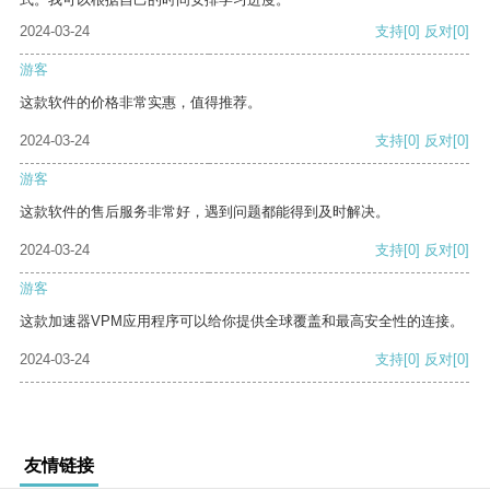
2024-03-24
支持
[0]
反对
[0]
游客
这款软件的价格非常实惠，值得推荐。
2024-03-24
支持
[0]
反对
[0]
游客
这款软件的售后服务非常好，遇到问题都能得到及时解决。
2024-03-24
支持
[0]
反对
[0]
游客
这款加速器VPM应用程序可以给你提供全球覆盖和最高安全性的连接。
2024-03-24
支持
[0]
反对
[0]
友情链接