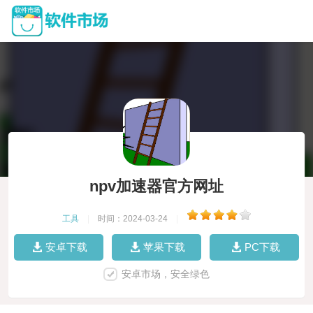
npv加速器官方网址
工具
|
时间：2024-03-24
|
安卓下载
苹果下载
PC下载
安卓市场，安全绿色