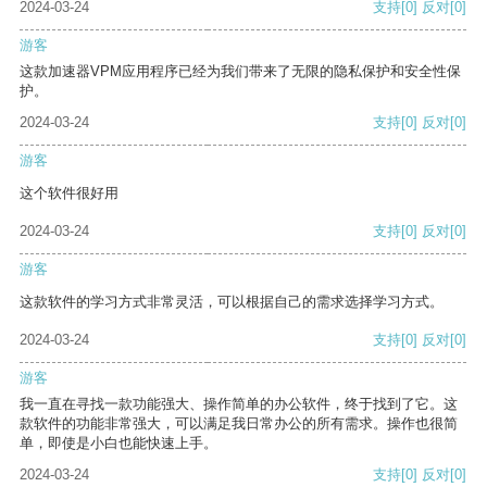
2024-03-24
支持
[0]
反对
[0]
游客
这款加速器VPM应用程序已经为我们带来了无限的隐私保护和安全性保
护。
2024-03-24
支持
[0]
反对
[0]
游客
这个软件很好用
2024-03-24
支持
[0]
反对
[0]
游客
这款软件的学习方式非常灵活，可以根据自己的需求选择学习方式。
2024-03-24
支持
[0]
反对
[0]
游客
我一直在寻找一款功能强大、操作简单的办公软件，终于找到了它。这
款软件的功能非常强大，可以满足我日常办公的所有需求。操作也很简
单，即使是小白也能快速上手。
2024-03-24
支持
[0]
反对
[0]