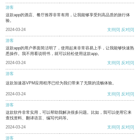
游客
这款app的酒店、餐厅推荐非常有用，让我能够享受到高品质的旅行体
验。
2024-03-24
支持
[0]
反对
[0]
游客
这款app的用户界面简洁明了，使用起来非常容易上手，让我能够快速熟
悉操作。我不用看说明书，就可以轻松使用这款app。
2024-03-24
支持
[0]
反对
[0]
游客
这款加速器VPM应用程序已经为我们带来了无限的流畅体验。
2024-03-24
支持
[0]
反对
[0]
游客
这款软件非常实用，可以帮助我解决很多问题。比如，我可以使用它来
查找资料、翻译语言、编写代码等。
2024-03-24
支持
[0]
反对
[0]
游客