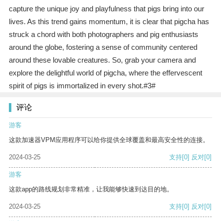
capture the unique joy and playfulness that pigs bring into our
lives. As this trend gains momentum, it is clear that pigcha has
struck a chord with both photographers and pig enthusiasts
around the globe, fostering a sense of community centered
around these lovable creatures. So, grab your camera and
explore the delightful world of pigcha, where the effervescent
spirit of pigs is immortalized in every shot.#3#
评论
游客
这款加速器VPM应用程序可以给你提供全球覆盖和最高安全性的连接。
2024-03-25
支持
[0]
反对
[0]
游客
这款app的路线规划非常精准，让我能够快速到达目的地。
2024-03-25
支持
[0]
反对
[0]