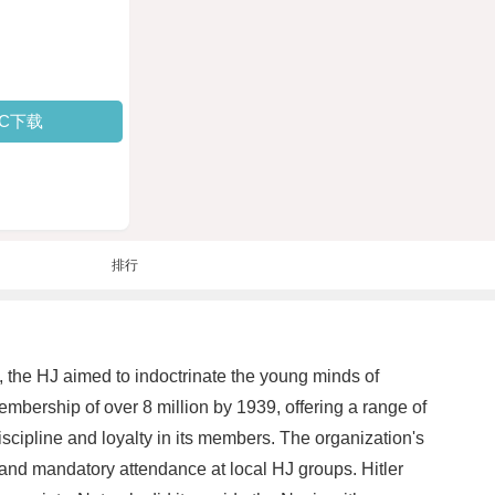
PC下载
排行
the HJ aimed to indoctrinate the young minds of
mbership of over 8 million by 1939, offering a range of
discipline and loyalty in its members. The organization's
and mandatory attendance at local HJ groups. Hitler