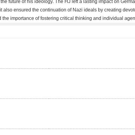
the future of his ideology. The HJ left a lasting impact on German
 it also ensured the continuation of Nazi ideals by creating dev
d the importance of fostering critical thinking and individual ag