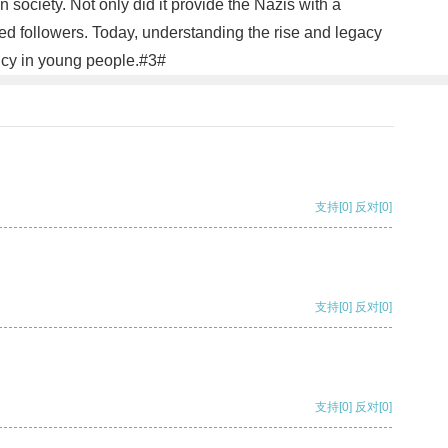
 society. Not only did it provide the Nazis with a
oted followers. Today, understanding the rise and legacy
ency in young people.#3#
支持
[0]
反对
[0]
支持
[0]
反对
[0]
支持
[0]
反对
[0]