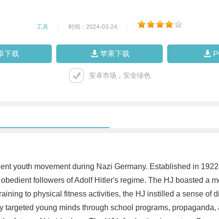
工具
|
时间：2024-03-24
|
卓下载
苹果下载
安卓市场，安全绿色
nt youth movement during Nazi Germany. Established in 1922, 
edient followers of Adolf Hitler's regime. The HJ boasted a me
aining to physical fitness activities, the HJ instilled a sense of 
ully targeted young minds through school programs, propaganda, 