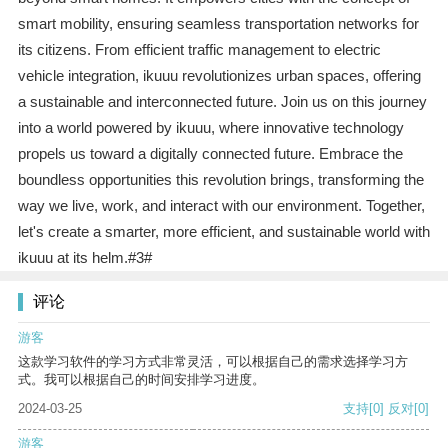
smart mobility, ensuring seamless transportation networks for
its citizens. From efficient traffic management to electric
vehicle integration, ikuuu revolutionizes urban spaces, offering
a sustainable and interconnected future. Join us on this journey
into a world powered by ikuuu, where innovative technology
propels us toward a digitally connected future. Embrace the
boundless opportunities this revolution brings, transforming the
way we live, work, and interact with our environment. Together,
let's create a smarter, more efficient, and sustainable world with
ikuuu at its helm.#3#
评论
游客
这款学习软件的学习方式非常灵活，可以根据自己的需求选择学习方
式。我可以根据自己的时间安排学习进度。
2024-03-25
支持
[0]
反对
[0]
游客