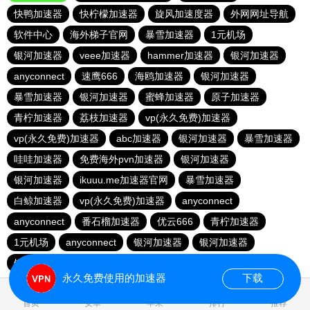
快鸭加速器
快柠檬加速器
旋风加速度器
外网网址导航
软件中心
海外梯子官网
暴雪加速器
1元机场
银河加速器
veee加速器
hammer加速器
银河加速器
anyconnect
速鹰666
海鸥加速器
银河加速器
暴雪加速器
银河加速器
蜜蜂加速器
原子加速器
青柠加速器
荔枝加速器
vp(永久免费)加速器
vp(永久免费)加速器
abc加速器
银河加速器
暴雪加速器
哇哇加速器
免费海外pvn加速器
银河加速器
银河加速器
ikuuu.me加速器官网
暴雪加速器
白鲸加速器
vp(永久免费)加速器
anyconnect
anyconnect
番石榴加速器
优云666
青柠加速器
1元机场
anyconnect
银河加速器
银河加速器
银河加速器
纵云梯加速器
永久免费使用的加速器
下载
1.561484s
首页
安卓
苹果
排行
推荐