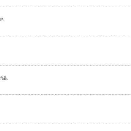
野。
的商品。
。