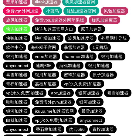
坚果加速器
tiktok加速器
狗急加速器官网
免费vqn外网加速
小蓝鸟
优途加速器官网
风驰加速器
旋风加速器
免费vps加速器外网苹果版
旋风加速度器
快连加速器
快连加速器官网入口
原子加速器
快鸭加速器
快柠檬加速器
旋风加速度器
外网网址导航
软件中心
海外梯子官网
暴雪加速器
1元机场
银河加速器
veee加速器
hammer加速器
银河加速器
anyconnect
速鹰666
海鸥加速器
银河加速器
暴雪加速器
银河加速器
蜜蜂加速器
原子加速器
青柠加速器
荔枝加速器
vp(永久免费)加速器
vp(永久免费)加速器
abc加速器
银河加速器
暴雪加速器
哇哇加速器
免费海外pvn加速器
银河加速器
银河加速器
ikuuu.me加速器官网
暴雪加速器
白鲸加速器
vp(永久免费)加速器
anyconnect
anyconnect
番石榴加速器
优云666
青柠加速器