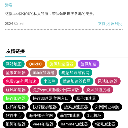
游客
这款app就像我的私人导游，带我领略世界各地的美景。
2024-03-26
支持
[0]
反对
[0]
友情链接
网站地图
QuickQ
旋风加速度器
旋风加速
坚果加速器
tiktok加速器
狗急加速器官网
免费vqn外网加速
小蓝鸟
优途加速器官网
风驰加速器
旋风加速器
免费vps加速器外网苹果版
旋风加速度器
快连加速器
快连加速器官网入口
原子加速器
快鸭加速器
快柠檬加速器
旋风加速度器
外网网址导航
软件中心
海外梯子官网
暴雪加速器
1元机场
银河加速器
veee加速器
hammer加速器
银河加速器