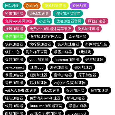
网站地图
QuickQ
旋风加速度器
旋风加速
坚果加速器
tiktok加速器
狗急加速器官网
免费vqn外网加速
小蓝鸟
优途加速器官网
风驰加速器
旋风加速器
免费vps加速器外网苹果版
旋风加速度器
快连加速器
快连加速器官网入口
原子加速器
快鸭加速器
快柠檬加速器
旋风加速度器
外网网址导航
软件中心
海外梯子官网
暴雪加速器
1元机场
银河加速器
veee加速器
hammer加速器
银河加速器
anyconnect
速鹰666
海鸥加速器
银河加速器
暴雪加速器
银河加速器
蜜蜂加速器
原子加速器
青柠加速器
荔枝加速器
vp(永久免费)加速器
vp(永久免费)加速器
abc加速器
银河加速器
暴雪加速器
哇哇加速器
免费海外pvn加速器
银河加速器
银河加速器
ikuuu.me加速器官网
暴雪加速器
白鲸加速器
vp(永久免费)加速器
anyconnect