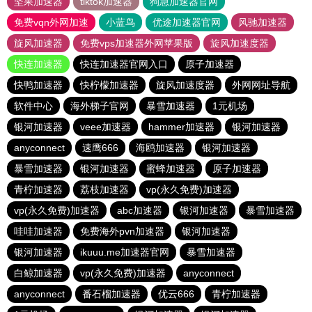
坚果加速器
tiktok加速器
狗急加速器官网
免费vqn外网加速
小蓝鸟
优途加速器官网
风驰加速器
旋风加速器
免费vps加速器外网苹果版
旋风加速度器
快连加速器
快连加速器官网入口
原子加速器
快鸭加速器
快柠檬加速器
旋风加速度器
外网网址导航
软件中心
海外梯子官网
暴雪加速器
1元机场
银河加速器
veee加速器
hammer加速器
银河加速器
anyconnect
速鹰666
海鸥加速器
银河加速器
暴雪加速器
银河加速器
蜜蜂加速器
原子加速器
青柠加速器
荔枝加速器
vp(永久免费)加速器
vp(永久免费)加速器
abc加速器
银河加速器
暴雪加速器
哇哇加速器
免费海外pvn加速器
银河加速器
银河加速器
ikuuu.me加速器官网
暴雪加速器
白鲸加速器
vp(永久免费)加速器
anyconnect
anyconnect
番石榴加速器
优云666
青柠加速器