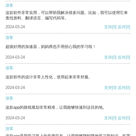
游客
这款软件非常实用，可以帮助我解决很多问题。比如，我可以使用它来
查找资料、翻译语言、编写代码等。
2024-03-24
支持
[0]
反对
[0]
游客
超级好用的加速器，妈妈再也不用担心我的学习啦！
2024-03-24
支持
[0]
反对
[0]
游客
这款软件的设计非常人性化，使用起来非常舒服。
2024-03-24
支持
[0]
反对
[0]
游客
这款app的路线规划非常精准，让我能够快速到达目的地。
2024-03-24
支持
[0]
反对
[0]
游客
这款app是我学习路上的良师益友，让我能够随时随地学习新知识，拓宽