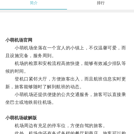
简介
排行
小萌机场官网
小萌机场坐落在一个宜人的小镇上，不仅温馨可爱，而
且设施完备，服务周到。
机场的检票和安检流程高效快捷，能够有效减少排队等
候的时间。
登机口紧邻大厅，方便旅客出入，而且航班信息实时更
新，旅客能够随时了解到航班的动态。
小萌机场还提供便捷的公共交通服务，旅客可以直接乘
坐巴士或地铁前往机场。
小萌机场破解版
机场周边有充足的停车位，方便自驾的旅客。
此外，机场内还有各式各样的餐厅和商店，旅客可以购