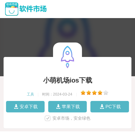
小萌机场ios下载
工具
|
时间：2024-03-24
|
安卓下载
苹果下载
PC下载
安卓市场，安全绿色