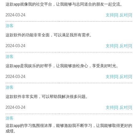
这款app就像我的社交平台，让我能够与志同道合的朋友一起交流。
2024-03-24
支持
[0]
反对
[0]
游客
这款软件的功能非常全面，可以满足我所有需求。
2024-03-24
支持
[0]
反对
[0]
游客
这款app是我娱乐的好帮手，让我能够放松身心，享受美好时光。
2024-03-24
支持
[0]
反对
[0]
游客
这款软件非常实用，可以帮助我解决很多问题。
2024-03-24
支持
[0]
反对
[0]
游客
这款app的学习氛围很浓厚，能够激励我不断学习，让我能够取得更好的
成绩。