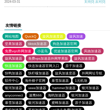
2024-03-31
支持
[0]
反对
[0]
友情链接
网站地图
QuickQ
旋风加速度器
旋风加速
坚果加速器
tiktok加速器
狗急加速器官网
免费vqn外网加速
小蓝鸟
优途加速器官网
风驰加速器
旋风加速器
免费vps加速器外网苹果版
旋风加速度器
快连加速器
快连加速器官网入口
原子加速器
快鸭加速器
快柠檬加速器
旋风加速度器
外网网址导航
软件中心
海外梯子官网
暴雪加速器
1元机场
银河加速器
veee加速器
hammer加速器
银河加速器
anyconnect
速鹰666
海鸥加速器
银河加速器
暴雪加速器
银河加速器
蜜蜂加速器
原子加速器