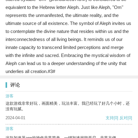
equivalent to the Hebrew letter Aleph. Just like Aleph, "Om"
represents the unmanifested, the ultimate reality, and the
ultimate source of all existence. The symbol of Aleph invites us
to contemplate the divine nature that resides within us and the
interconnectedness of all living beings. It reminds us of our
innate capacity to transcend limited perceptions and merge
with the infinite and sacred. Embracing the mystical wisdom of
Aleph can lead us to a deeper understanding of the unity that
underlies all creation.#3#
评论
游客
这款游戏非常好玩，画面精美，玩法丰富。我已经玩了好几个小时，还
没有玩腻。
2024-04-01
支持
[0]
反对
[0]
游客
这款加速器app的操作非常简单，一键加速就能开启，非常方便。