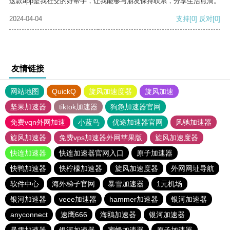
这款app是我社交的好帮手，让我能够与朋友保持联系，分享生活点滴。
2024-04-04
支持
[0]
反对
[0]
友情链接
网站地图
QuickQ
旋风加速度器
旋风加速
坚果加速器
tiktok加速器
狗急加速器官网
免费vqn外网加速
小蓝鸟
优途加速器官网
风驰加速器
旋风加速器
免费vps加速器外网苹果版
旋风加速度器
快连加速器
快连加速器官网入口
原子加速器
快鸭加速器
快柠檬加速器
旋风加速度器
外网网址导航
软件中心
海外梯子官网
暴雪加速器
1元机场
银河加速器
veee加速器
hammer加速器
银河加速器
anyconnect
速鹰666
海鸥加速器
银河加速器