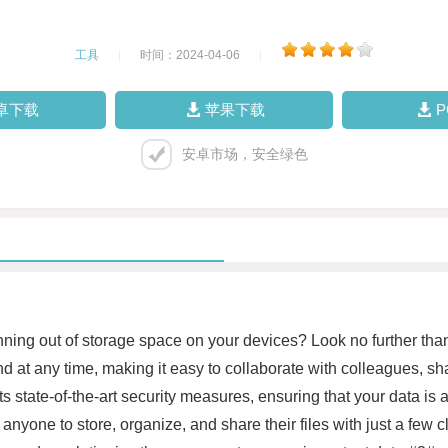
工具
|
时间：2024-04-06
|
卓下载
苹果下载
安卓市场，安全绿色
 running out of storage space on your devices? Look no further tha
 at any time, making it easy to collaborate with colleagues, sha
 its state-of-the-art security measures, ensuring that your data i
r anyone to store, organize, and share their files with just a few 