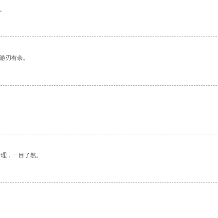
。
中游刃有余。
合理，一目了然。