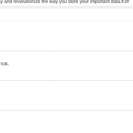
ay and revolutionize the way you store your important data.#3#
。
有玩腻。