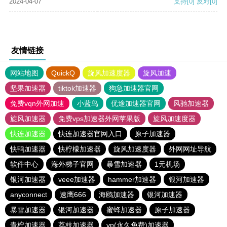
2024-04-07
支持
[0]
反对
[0]
友情链接
网站地图
QuickQ
旋风加速度器
旋风加速
坚果加速器
tiktok加速器
狗急加速器官网
免费vqn外网加速
小蓝鸟
优途加速器官网
风驰加速器
旋风加速器
免费vps加速器外网苹果版
旋风加速度器
快连加速器
快连加速器官网入口
原子加速器
快鸭加速器
快柠檬加速器
旋风加速度器
外网网址导航
软件中心
海外梯子官网
暴雪加速器
1元机场
银河加速器
veee加速器
hammer加速器
银河加速器
anyconnect
速鹰666
海鸥加速器
银河加速器
暴雪加速器
银河加速器
蜜蜂加速器
原子加速器
青柠加速器
荔枝加速器
vp(永久免费)加速器