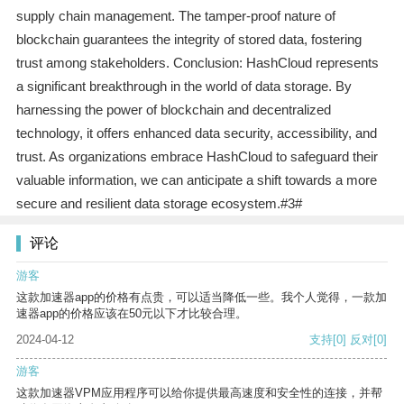
supply chain management. The tamper-proof nature of
blockchain guarantees the integrity of stored data, fostering
trust among stakeholders. Conclusion: HashCloud represents
a significant breakthrough in the world of data storage. By
harnessing the power of blockchain and decentralized
technology, it offers enhanced data security, accessibility, and
trust. As organizations embrace HashCloud to safeguard their
valuable information, we can anticipate a shift towards a more
secure and resilient data storage ecosystem.#3#
评论
游客
这款加速器app的价格有点贵，可以适当降低一些。我个人觉得，一款加
速器app的价格应该在50元以下才比较合理。
2024-04-12
支持
[0]
反对
[0]
游客
这款加速器VPM应用程序可以给你提供最高速度和安全性的连接，并帮