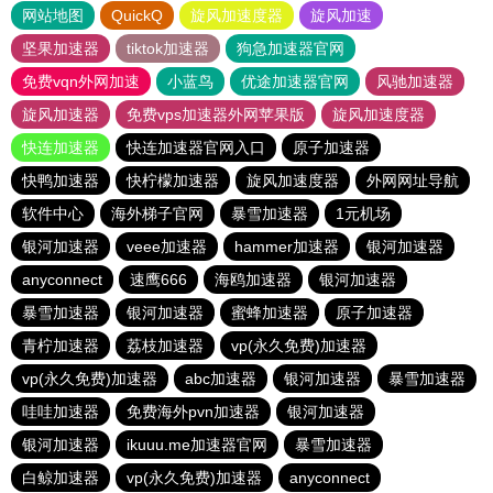
网站地图
QuickQ
旋风加速度器
旋风加速
坚果加速器
tiktok加速器
狗急加速器官网
免费vqn外网加速
小蓝鸟
优途加速器官网
风驰加速器
旋风加速器
免费vps加速器外网苹果版
旋风加速度器
快连加速器
快连加速器官网入口
原子加速器
快鸭加速器
快柠檬加速器
旋风加速度器
外网网址导航
软件中心
海外梯子官网
暴雪加速器
1元机场
银河加速器
veee加速器
hammer加速器
银河加速器
anyconnect
速鹰666
海鸥加速器
银河加速器
暴雪加速器
银河加速器
蜜蜂加速器
原子加速器
青柠加速器
荔枝加速器
vp(永久免费)加速器
vp(永久免费)加速器
abc加速器
银河加速器
暴雪加速器
哇哇加速器
免费海外pvn加速器
银河加速器
银河加速器
ikuuu.me加速器官网
暴雪加速器
白鲸加速器
vp(永久免费)加速器
anyconnect