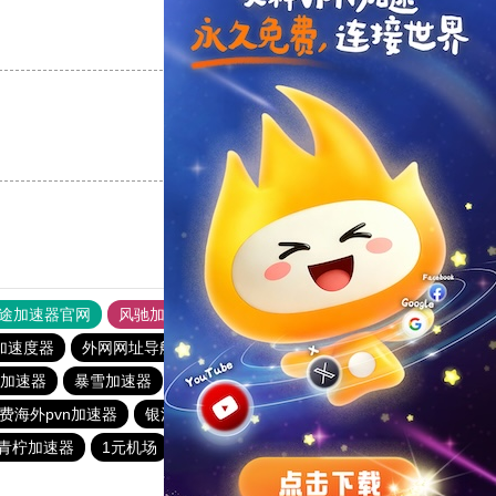
支持
[0]
反对
[0]
支持
[0]
反对
[0]
途加速器官网
风驰加速器
旋风加速器
加速度器
外网网址导航
软件中心
海外梯子官网
加速器
暴雪加速器
银河加速器
蜜蜂加速器
原子加速器
费海外pvn加速器
银河加速器
银河加速器
青柠加速器
1元机场
anyconnect
银河加速器