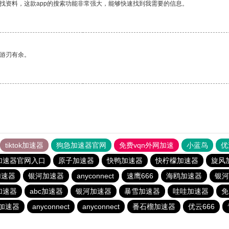
找资料，这款app的搜索功能非常强大，能够快速找到我需要的信息。
中游刃有余。
tiktok加速器
狗急加速器官网
免费vqn外网加速
小蓝鸟
优
加速器官网入口
原子加速器
快鸭加速器
快柠檬加速器
旋风
加速器
银河加速器
anyconnect
速鹰666
海鸥加速器
银河
加速器
abc加速器
银河加速器
暴雪加速器
哇哇加速器
免
)加速器
anyconnect
anyconnect
番石榴加速器
优云666