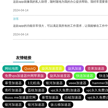
这款app就像我的私人助理，随时随地为我的办公提供帮助。我经常需要查
2024-04-14
游客
这款app的功能非常强大，可以满足我所有的工作需求，让我能够在工作
2024-04-14
友情链接
网站地图
QuickQ
旋风加速度器
旋风加速
坚果加速器
免费vps加速器外网苹果版
旋风加速度器
快连加速器
快连
暴雪加速器
1元机场
银河加速器
veee加速器
hammer
青柠加速器
荔枝加速器
vp(永久免费)加速器
vp(永久免费)
ikuuu.me加速器官网
暴雪加速器
白鲸加速器
vp(永久免费
银河加速器
银河加速器
纵云梯加速器