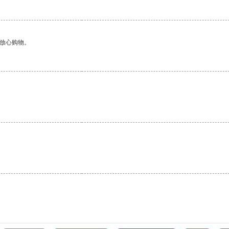
够放心购物。
。