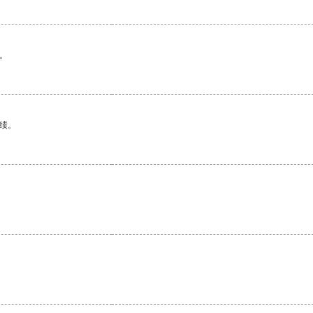
。
绩。
。