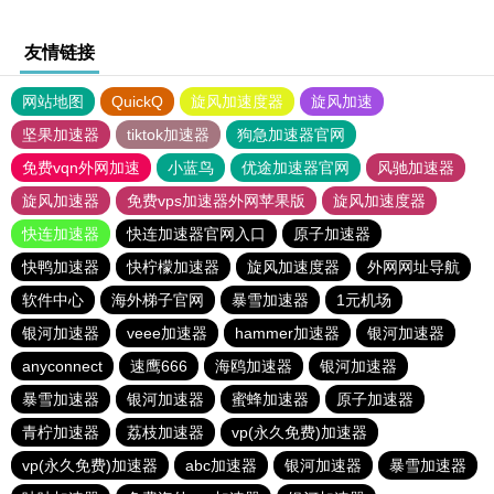
友情链接
网站地图
QuickQ
旋风加速度器
旋风加速
坚果加速器
tiktok加速器
狗急加速器官网
免费vqn外网加速
小蓝鸟
优途加速器官网
风驰加速器
旋风加速器
免费vps加速器外网苹果版
旋风加速度器
快连加速器
快连加速器官网入口
原子加速器
快鸭加速器
快柠檬加速器
旋风加速度器
外网网址导航
软件中心
海外梯子官网
暴雪加速器
1元机场
银河加速器
veee加速器
hammer加速器
银河加速器
anyconnect
速鹰666
海鸥加速器
银河加速器
暴雪加速器
银河加速器
蜜蜂加速器
原子加速器
青柠加速器
荔枝加速器
vp(永久免费)加速器
vp(永久免费)加速器
abc加速器
银河加速器
暴雪加速器