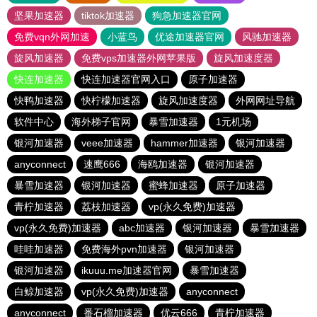
坚果加速器
tiktok加速器
狗急加速器官网
免费vqn外网加速
小蓝鸟
优途加速器官网
风驰加速器
旋风加速器
免费vps加速器外网苹果版
旋风加速度器
快连加速器
快连加速器官网入口
原子加速器
快鸭加速器
快柠檬加速器
旋风加速度器
外网网址导航
软件中心
海外梯子官网
暴雪加速器
1元机场
银河加速器
veee加速器
hammer加速器
银河加速器
anyconnect
速鹰666
海鸥加速器
银河加速器
暴雪加速器
银河加速器
蜜蜂加速器
原子加速器
青柠加速器
荔枝加速器
vp(永久免费)加速器
vp(永久免费)加速器
abc加速器
银河加速器
暴雪加速器
哇哇加速器
免费海外pvn加速器
银河加速器
银河加速器
ikuuu.me加速器官网
暴雪加速器
白鲸加速器
vp(永久免费)加速器
anyconnect
anyconnect
番石榴加速器
优云666
青柠加速器