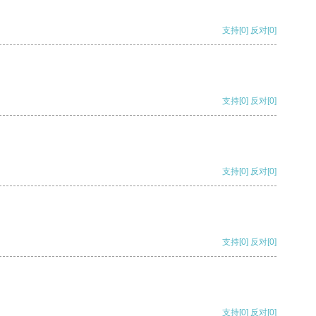
支持
[0]
反对
[0]
支持
[0]
反对
[0]
支持
[0]
反对
[0]
支持
[0]
反对
[0]
支持
[0]
反对
[0]