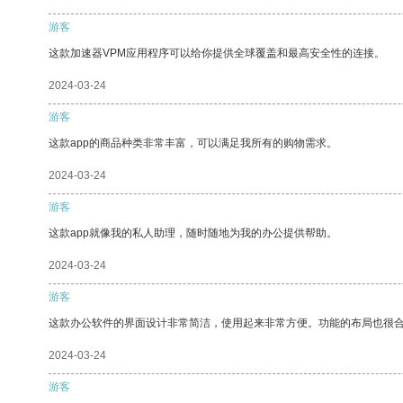
游客
这款加速器VPM应用程序可以给你提供全球覆盖和最高安全性的连接。
2024-03-24
游客
这款app的商品种类非常丰富，可以满足我所有的购物需求。
2024-03-24
游客
这款app就像我的私人助理，随时随地为我的办公提供帮助。
2024-03-24
游客
这款办公软件的界面设计非常简洁，使用起来非常方便。功能的布局也很
2024-03-24
游客