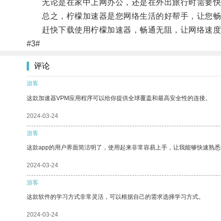
无论是在家中上网办公，还是在外出旅行时需要快速
总之，柠檬加速器是您网络生活的好帮手，让您畅
赶快下载使用柠檬加速器，畅通无阻，让网络速度
#3#
评论
游客
这款加速器VPM应用程序可以给你提供全球覆盖和最高安全性的连接。
2024-03-24
游客
这款app的用户界面简洁明了，使用起来非常容易上手，让我能够快速熟悉
2024-03-24
游客
这款软件的学习方式非常灵活，可以根据自己的需求选择学习方式。
2024-03-24