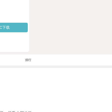
PC下载
排行