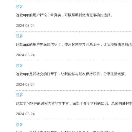
游客
这款app的用户评论非常真实，可以帮助我做出更准确的选择。
2024-03-24
游客
这款app的用户界面简洁明了，使用起来非常容易上手，让我能够快速熟
2024-03-24
游客
这款app是我社交的好帮手，让我能够与朋友保持联系，分享生活点滴。
2024-03-24
游客
这款学习软件的课程内容非常丰富，涵盖了各个学科的知识。老师的讲解
2024-03-24
游客