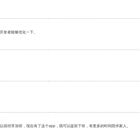
望开发者能够优化一下。
我以前经常加班，现在有了这个app，我可以提前下班，有更多的时间陪伴家人。