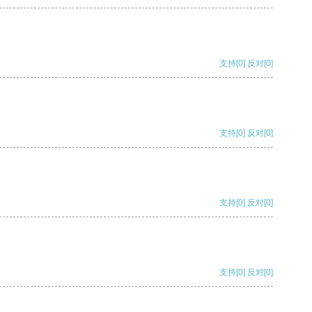
支持
[0]
反对
[0]
支持
[0]
反对
[0]
支持
[0]
反对
[0]
支持
[0]
反对
[0]