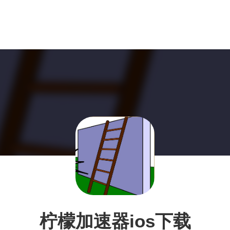
柠檬加速器ios下载