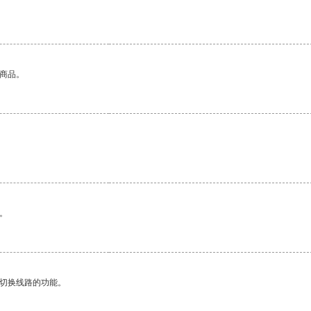
的商品。
。
动切换线路的功能。