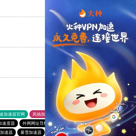
支持
[0]
反对
[0]
支持
[0]
反对
[0]
支持
[0]
反对
[0]
途加速器官网
风驰加速器
旋风加速器
加速度器
外网网址导航
软件中心
海外梯子官网
加速器
暴雪加速器
银河加速器
蜜蜂加速器
原子加速器