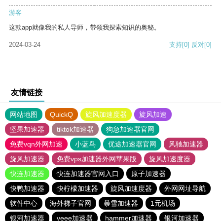
游客
这款app就像我的私人导师，带领我探索知识的奥秘。
2024-03-24
支持
[0]
反对
[0]
友情链接
网站地图
QuickQ
旋风加速度器
旋风加速
坚果加速器
tiktok加速器
狗急加速器官网
免费vqn外网加速
小蓝鸟
优途加速器官网
风驰加速器
旋风加速器
免费vps加速器外网苹果版
旋风加速度器
快连加速器
快连加速器官网入口
原子加速器
快鸭加速器
快柠檬加速器
旋风加速度器
外网网址导航
软件中心
海外梯子官网
暴雪加速器
1元机场
银河加速器
veee加速器
hammer加速器
银河加速器