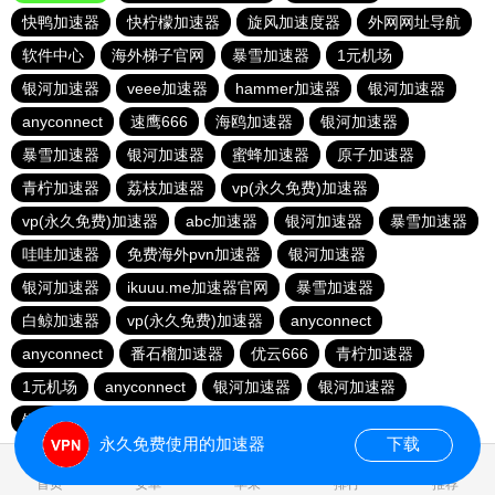
快鸭加速器
快柠檬加速器
旋风加速度器
外网网址导航
软件中心
海外梯子官网
暴雪加速器
1元机场
银河加速器
veee加速器
hammer加速器
银河加速器
anyconnect
速鹰666
海鸥加速器
银河加速器
暴雪加速器
银河加速器
蜜蜂加速器
原子加速器
青柠加速器
荔枝加速器
vp(永久免费)加速器
vp(永久免费)加速器
abc加速器
银河加速器
暴雪加速器
哇哇加速器
免费海外pvn加速器
银河加速器
银河加速器
ikuuu.me加速器官网
暴雪加速器
白鲸加速器
vp(永久免费)加速器
anyconnect
anyconnect
番石榴加速器
优云666
青柠加速器
1元机场
anyconnect
银河加速器
银河加速器
银河加速器
纵云梯加速器
永久免费使用的加速器
下载
2.133836s
首页
安卓
苹果
排行
推荐