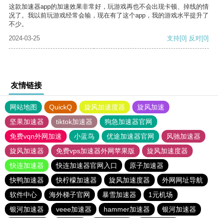
这款加速器app的加速效果非常好，玩游戏再也不会出现卡顿、掉线的情
况了。我以前玩游戏经常会输，现在有了这个app，我的游戏水平提升了
不少。
2024-03-25
支持
[0]
反对
[0]
友情链接
网站地图
QuickQ
旋风加速度器
旋风加速
坚果加速器
tiktok加速器
狗急加速器官网
免费vqn外网加速
小蓝鸟
优途加速器官网
风驰加速器
旋风加速器
免费vps加速器外网苹果版
旋风加速度器
快连加速器
快连加速器官网入口
原子加速器
快鸭加速器
快柠檬加速器
旋风加速度器
外网网址导航
软件中心
海外梯子官网
暴雪加速器
1元机场
银河加速器
veee加速器
hammer加速器
银河加速器