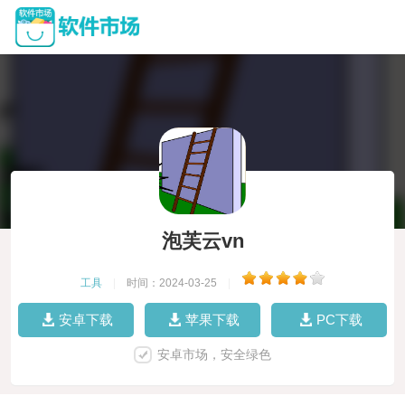
泡芙云vn
工具
|
时间：2024-03-25
|
安卓下载
苹果下载
PC下载
安卓市场，安全绿色