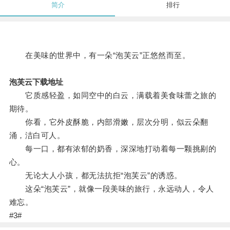
简介
排行
在美味的世界中，有一朵“泡芙云”正悠然而至。
泡芙云下载地址
它质感轻盈，如同空中的白云，满载着美食味蕾之旅的
期待。
你看，它外皮酥脆，内部滑嫩，层次分明，似云朵翻
涌，洁白可人。
每一口，都有浓郁的奶香，深深地打动着每一颗挑剔的
心。
无论大人小孩，都无法抗拒“泡芙云”的诱惑。
这朵“泡芙云”，就像一段美味的旅行，永远动人，令人
难忘。
#3#