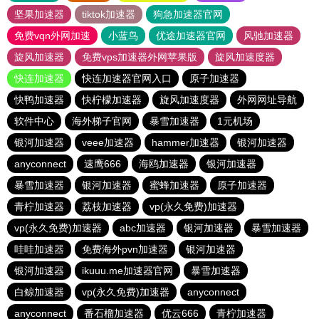
坚果加速器
tiktok加速器
狗急加速器官网
免费vqn外网加速
小蓝鸟
优途加速器官网
风驰加速器
旋风加速器
免费vps加速器外网苹果版
旋风加速度器
快连加速器
快连加速器官网入口
原子加速器
快鸭加速器
快柠檬加速器
旋风加速度器
外网网址导航
软件中心
海外梯子官网
暴雪加速器
1元机场
银河加速器
veee加速器
hammer加速器
银河加速器
anyconnect
速鹰666
海鸥加速器
银河加速器
暴雪加速器
银河加速器
蜜蜂加速器
原子加速器
青柠加速器
荔枝加速器
vp(永久免费)加速器
vp(永久免费)加速器
abc加速器
银河加速器
暴雪加速器
哇哇加速器
免费海外pvn加速器
银河加速器
银河加速器
ikuuu.me加速器官网
暴雪加速器
白鲸加速器
vp(永久免费)加速器
anyconnect
anyconnect
番石榴加速器
优云666
青柠加速器