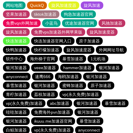
网站地图
QuickQ
旋风加速度器
旋风加速
坚果加速器
tiktok加速器
狗急加速器官网
免费vqn外网加速
小蓝鸟
优途加速器官网
风驰加速器
旋风加速器
免费vps加速器外网苹果版
旋风加速度器
快连加速器
快连加速器官网入口
原子加速器
快鸭加速器
快柠檬加速器
旋风加速度器
外网网址导航
软件中心
海外梯子官网
暴雪加速器
1元机场
银河加速器
veee加速器
hammer加速器
银河加速器
anyconnect
速鹰666
海鸥加速器
银河加速器
暴雪加速器
银河加速器
蜜蜂加速器
原子加速器
青柠加速器
荔枝加速器
vp(永久免费)加速器
vp(永久免费)加速器
abc加速器
银河加速器
暴雪加速器
哇哇加速器
免费海外pvn加速器
银河加速器
银河加速器
ikuuu.me加速器官网
暴雪加速器
白鲸加速器
vp(永久免费)加速器
anyconnect